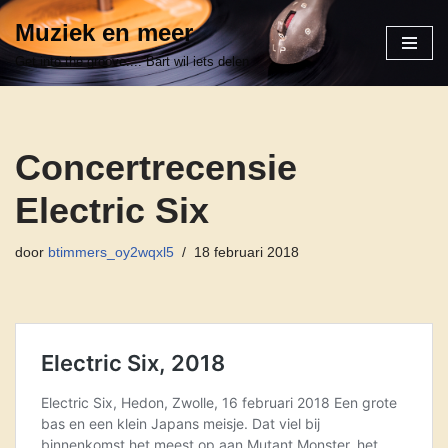
Muziek en meer
Ga
Get into the groove.... Bart wil iets delen
naar
de
inhoud
Concertrecensie
Electric Six
door
btimmers_oy2wqxl5
18 februari 2018