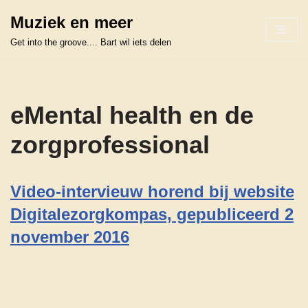
Muziek en meer
Ga
Get into the groove.... Bart wil iets delen
naar
de
inhoud
eMental health en de
zorgprofessional
Video-intervieuw horend bij website
Digitalezorgkompas, gepubliceerd 2
november 2016