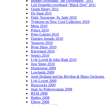
Beatles coverband “the Daytrippers” 2011
Led Zeppelin coverband “Black Dog” 2011
Ozark Henry 2011
De Staat 2011
Dahl, Navarone, St. Jude 2010
Typhoon en New Cool Collective 2010
Moss 2010
Prince 2010
Peter Gabriel 2010
Damien Jurrado 2010
Yeasayer 2010
Ryan Shaw 2010
Kleveland 2010
Sonics 2010
Lyle Lovett & John Hiatt 2010
Joss Stone 2010
Huntenpop 2009
Lowlands 2009
Jools Holland and his Rhythm & Blues Orchestra
Lyle Lovett 2009
Buzzcocks 2009
Joan As Policewoman 2008
REM 2008
Battles 2008
Elbow 2008