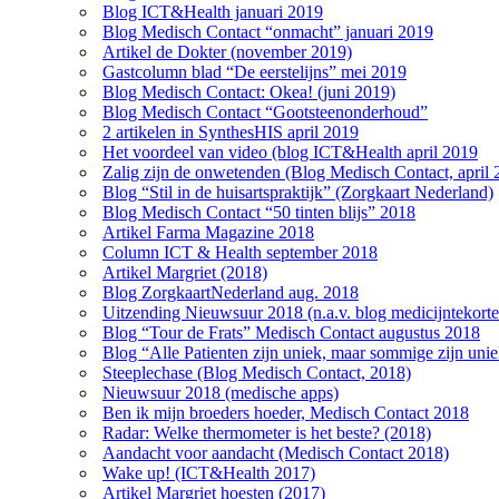
Blog ICT&Health januari 2019
Blog Medisch Contact “onmacht” januari 2019
Artikel de Dokter (november 2019)
Gastcolumn blad “De eerstelijns” mei 2019
Blog Medisch Contact: Okea! (juni 2019)
Blog Medisch Contact “Gootsteenonderhoud”
2 artikelen in SynthesHIS april 2019
Het voordeel van video (blog ICT&Health april 2019
Zalig zijn de onwetenden (Blog Medisch Contact, april 
Blog “Stil in de huisartspraktijk” (Zorgkaart Nederland)
Blog Medisch Contact “50 tinten blijs” 2018
Artikel Farma Magazine 2018
Column ICT & Health september 2018
Artikel Margriet (2018)
Blog ZorgkaartNederland aug. 2018
Uitzending Nieuwsuur 2018 (n.a.v. blog medicijntekorte
Blog “Tour de Frats” Medisch Contact augustus 2018
Blog “Alle Patienten zijn uniek, maar sommige zijn un
Steeplechase (Blog Medisch Contact, 2018)
Nieuwsuur 2018 (medische apps)
Ben ik mijn broeders hoeder, Medisch Contact 2018
Radar: Welke thermometer is het beste? (2018)
Aandacht voor aandacht (Medisch Contact 2018)
Wake up! (ICT&Health 2017)
Artikel Margriet hoesten (2017)