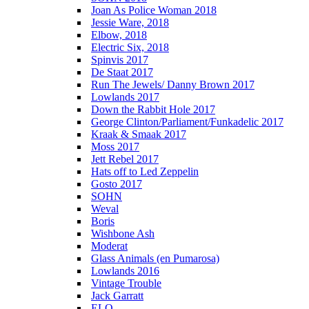
Joan As Police Woman 2018
Jessie Ware, 2018
Elbow, 2018
Electric Six, 2018
Spinvis 2017
De Staat 2017
Run The Jewels/ Danny Brown 2017
Lowlands 2017
Down the Rabbit Hole 2017
George Clinton/Parliament/Funkadelic 2017
Kraak & Smaak 2017
Moss 2017
Jett Rebel 2017
Hats off to Led Zeppelin
Gosto 2017
SOHN
Weval
Boris
Wishbone Ash
Moderat
Glass Animals (en Pumarosa)
Lowlands 2016
Vintage Trouble
Jack Garratt
ELO