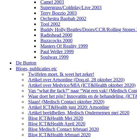
Camel 2003
Supergrass/Coldplay/Live 2003
Terry Bozzio 2003
Orchestra Baobab 2002
Tool 2002
Buddy Holly/Beatles/Doors/CCR/Rolling Stones
Radiohead 2000
Buzzcocks 2000
Masters Of Reality 1999
Paul Weller 1999
Soulwax 1999
De Burton
Blogs, publicaties etc
Twijfelen moet. Ik weet het zeker!
Artikel over Artsonline (Doq.nl, 28 oktober 2020)
Artikel over Medvice/MIA (ICT&Health oktober 2020)
Van “what the fack?” naar “Wat een vak! (Medisch Cont
Waar doet het pijn? Innovatitis en de behandeling. (IC
Slaap! (Medisch Contact oktober 2020)
Artikel ICT&Health juni 2020: Artsonline
Artikel beeldbellen, Medisch Ondernemen mei 2020
Blog ICT&Health Mei 2020
Blog ICT&Health April 2020
Blog Medisch Contact februari 2020
Blog ICT&Health februari 2020