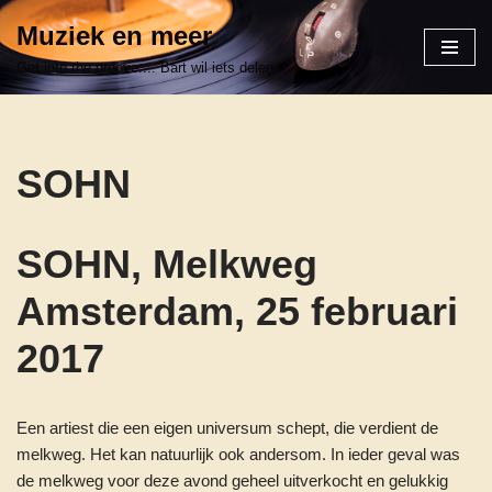
Muziek en meer
Ga
Get into the groove.... Bart wil iets delen
naar
de
inhoud
SOHN
SOHN, Melkweg
Amsterdam, 25 februari
2017
Een artiest die een eigen universum schept, die verdient de
melkweg. Het kan natuurlijk ook andersom. In ieder geval was
de melkweg voor deze avond geheel uitverkocht en gelukkig