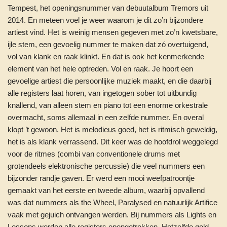
Tempest, het openingsnummer van debuutalbum Tremors uit
2014. En meteen voel je weer waarom je dit zo’n bijzondere
artiest vind. Het is weinig mensen gegeven met zo’n kwetsbare,
ijle stem, een gevoelig nummer te maken dat zó overtuigend,
vol van klank en raak klinkt. En dat is ook het kenmerkende
element van het hele optreden. Vol en raak. Je hoort een
gevoelige artiest die persoonlijke muziek maakt, en die daarbij
alle registers laat horen, van ingetogen sober tot uitbundig
knallend, van alleen stem en piano tot een enorme orkestrale
overmacht, soms allemaal in een zelfde nummer. En overal
klopt ’t gewoon. Het is melodieus goed, het is ritmisch geweldig,
het is als klank verrassend. Dit keer was de hoofdrol weggelegd
voor de ritmes (combi van conventionele drums met
grotendeels elektronische percussie) die veel nummers een
bijzonder randje gaven. Er werd een mooi weefpatroontje
gemaakt van het eerste en tweede album, waarbij opvallend
was dat nummers als the Wheel, Paralysed en natuurlijk Artifice
vaak met gejuich ontvangen werden. Bij nummers als Lights en
Lessons werden alle registers opengetrokken. Hetzelfde gold