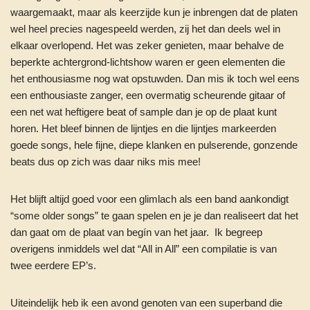
waargemaakt, maar als keerzijde kun je inbrengen dat de platen
wel heel precies nagespeeld werden, zij het dan deels wel in
elkaar overlopend. Het was zeker genieten, maar behalve de
beperkte achtergrond-lichtshow waren er geen elementen die
het enthousiasme nog wat opstuwden. Dan mis ik toch wel eens
een enthousiaste zanger, een overmatig scheurende gitaar of
een net wat heftigere beat of sample dan je op de plaat kunt
horen. Het bleef binnen de lijntjes en die lijntjes markeerden
goede songs, hele fijne, diepe klanken en pulserende, gonzende
beats dus op zich was daar niks mis mee!
Het blijft altijd goed voor een glimlach als een band aankondigt
“some older songs” te gaan spelen en je je dan realiseert dat het
dan gaat om de plaat van begín van het jaar. Ik begreep
overigens inmiddels wel dat “All in All” een compilatie is van
twee eerdere EP’s.
Uiteindelijk heb ik een avond genoten van een superband die