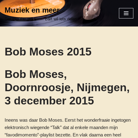
Muziek en meer
Ga
Get into the groove.... Bart wil iets delen
naar
de
inhoud
Bob Moses 2015
Bob Moses,
Doornroosje, Nijmegen,
3 december 2015
Ineens was daar Bob Moses. Eerst het wonderfraaie ingetogen
elektronisch wiegende “Talk” dat al enkele maanden mijn
“favodimomento”-playlist bezette. En vlak daarna een heel