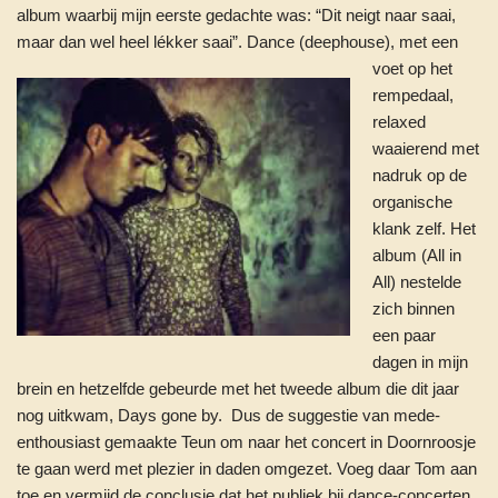
album waarbij mijn eerste gedachte was: “Dit neigt naar saai,
maar dan wel heel
lékker saai”. Dance (deephouse), met een
voet op het
rempedaal,
relaxed
waaierend met
nadruk op de
organische
klank zelf. Het
album (All in
All) nestelde
zich binnen
een paar
dagen in mijn
brein en hetzelfde gebeurde met het tweede album die dit jaar
nog uitkwam, Days gone by. Dus de suggestie van mede-
enthousiast gemaakte Teun om naar het concert in Doornroosje
te gaan werd met plezier in daden omgezet. Voeg daar Tom aan
toe en vermijd de conclusie dat het publiek bij dance-concerten