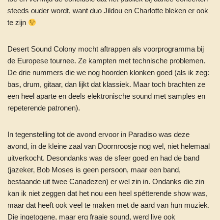
steeds ouder wordt, want duo Jildou en Charlotte bleken er ook
te zijn
Desert Sound Colony mocht aftrappen als voorprogramma bij
de Europese tournee. Ze kampten met technische problemen.
De drie nummers die we nog hoorden klonken goed (als ik zeg:
bas, drum, gitaar, dan lijkt dat klassiek. Maar toch brachten ze
een heel aparte en deels elektronische sound met samples en
repeterende patronen).
In tegenstelling tot de avond ervoor in Paradiso was deze
avond, in de kleine zaal van Doornroosje nog wel, niet helemaal
uitverkocht. Desondanks was de sfeer goed en had de band
(jazeker, Bob Moses is geen persoon, maar een band,
bestaande uit twee Canadezen) er wel zin in. Ondanks die zin
kan ik niet zeggen dat het nou een heel spétterende show was,
maar dat heeft ook veel te maken met de aard van hun muziek.
Die ingetogene, maar erg fraaie sound, werd live ook