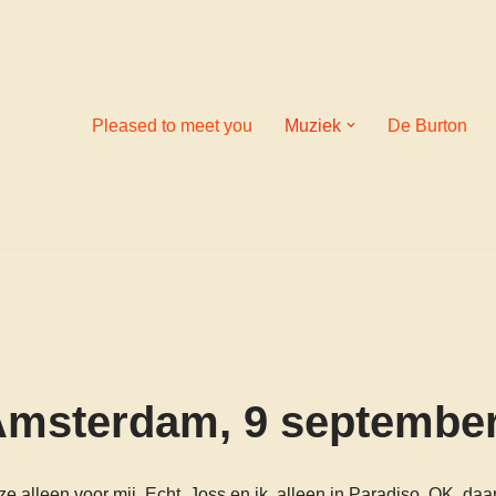
Pleased to meet you
Muziek
De Burton
Amsterdam, 9 septembe
ze alleen voor mij. Echt. Joss en ik, alleen in Paradiso. OK, d