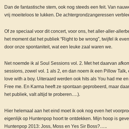
Dan de fantastische stem, ook nog steeds een feit. Van nauweli
vrij moeiteloos te lukken. De achtergrondzangeressen verblee
Of ze speciaal voor dit concert, voor ons, het aller-aller-aller
het moment dat het publiek “Right to be wrong”, twijfel ik even
door onze spontaniteit, wat een leuke zaal waren we.
Net noemde ik al Soul Sessions vol. 2. Met het daarvan afkom
sessions, zowel vol. 1 als 2, en dan noem ik een Pillow Talk,
love with a boy. Uiteraard werden ook hits als You had me 
Free me. En Karma heeft ze spontaan geprobeerd, maar daar 
het publiek, valt altijd te proberen….).
Hier helemaal aan het eind moet ik ook nog even het voorprog
eigenlijk op Huntenpop hoort te ontdekken. Mijn hoop is geves
Huntenpop 2013: Joss, Moss en Yes Sir Boss?…..