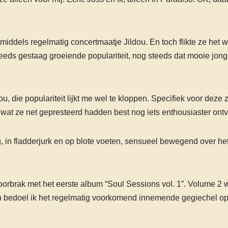
nmiddels regelmatig concertmaatje Jildou. En toch flikte ze het w
teeds gestaag groeiende populariteit, nog steeds dat mooie jonge
ou, die populariteit lijkt me wel te kloppen. Specifiek voor dez
n dat wat ze net gepresteerd hadden best nog iets enthousiaster o
in fladderjurk en op blote voeten, sensueel bewegend over het 
orbrak met het eerste album “Soul Sessions vol. 1”. Volume 2 werd
dan bedoel ik het regelmatig voorkomend innemende gegiechel op 