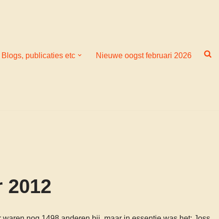
Blogs, publicaties etc
Nieuwe oogst februari 2026
r 2012
aar waren nog 1498 anderen bij, maar in essentie was het: Joss