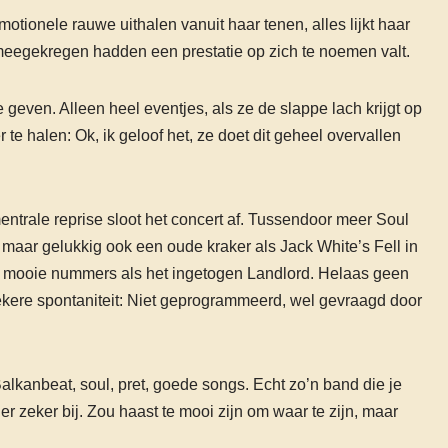
motionele rauwe uithalen vanuit haar tenen, alles lijkt haar
h meegekregen hadden een prestatie op zich te noemen valt.
 te geven. Alleen heel eventjes, als ze de slappe lach krijgt op
 te halen: Ok, ik geloof het, ze doet dit geheel overvallen
ntrale reprise sloot het concert af. Tussendoor meer Soul
 maar gelukkig ook een oude kraker als Jack White’s Fell in
g mooie nummers als het ingetogen Landlord. Helaas geen
ekere spontaniteit: Niet geprogrammeerd, wel gevraagd door
lkanbeat, soul, pret, goede songs. Echt zo’n band die je
r zeker bij. Zou haast te mooi zijn om waar te zijn, maar