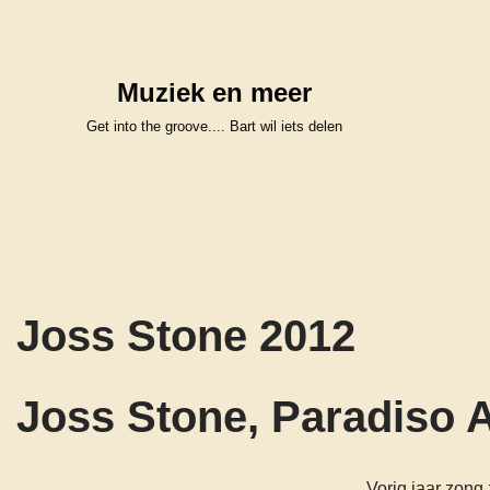
Ga
Muziek en meer
naar
de
Get into the groove.... Bart wil iets delen
inhoud
Joss Stone 2012
Joss Stone, Paradiso 
Vorig jaar zong 