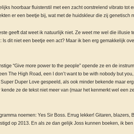
jks hoorbaar fluisterstil met een zacht oorstrelend vibrato tot e
kten er een beetje bij, wat met de huidskleur die zij genetisc
beste geeft dat weet ik natuurlijk niet. Ze weet me wel die illusie
: Is dit niet een beetje een act? Maar ik ben erg gemakkelijk over
stige “Give more power to the people” opende ze en de instrume
 een The High Road, een I don’t want to be with nobody but you,
en Super Duper Love gespeeld, als ook minder bekende maar er
kende ze de tekst niet meer van (maar het kenmerkt wel een z
ramma noemen: Yes Sir Boss. Errug lekker! Gitaren, blazers, Ba
tigd op 2013. En als ze dan gelijk Joss kunnen boeken, ik ben e