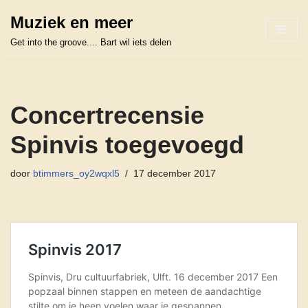
Muziek en meer
Ga
Get into the groove.... Bart wil iets delen
naar
de
inhoud
Concertrecensie
Spinvis toegevoegd
door
btimmers_oy2wqxl5
17 december 2017