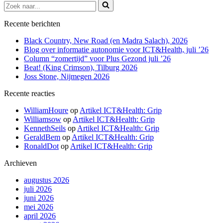
Zoek
naar...
Recente berichten
Black Country, New Road (en Madra Salach), 2026
Blog over informatie autonomie voor ICT&Health, juli ’26
Column “zomertijd” voor Plus Gezond juli ’26
Beat! (King Crimson), Tilburg 2026
Joss Stone, Nijmegen 2026
Recente reacties
WilliamHoure
op
Artikel ICT&Health: Grip
Williamsow
op
Artikel ICT&Health: Grip
KennethSeils
op
Artikel ICT&Health: Grip
GeraldBem
op
Artikel ICT&Health: Grip
RonaldDot
op
Artikel ICT&Health: Grip
Archieven
augustus 2026
juli 2026
juni 2026
mei 2026
april 2026