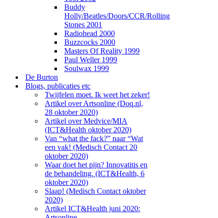
Buddy
Holly/Beatles/Doors/CCR/Rolling
Stones 2001
Radiohead 2000
Buzzcocks 2000
Masters Of Reality 1999
Paul Weller 1999
Soulwax 1999
De Burton
Blogs, publicaties etc
Twijfelen moet. Ik weet het zeker!
Artikel over Artsonline (Doq.nl,
28 oktober 2020)
Artikel over Medvice/MIA
(ICT&Health oktober 2020)
Van “what the fack?” naar “Wat
een vak! (Medisch Contact 20
oktober 2020)
Waar doet het pijn? Innovatitis en
de behandeling. (ICT&Health, 6
oktober 2020)
Slaap! (Medisch Contact oktober
2020)
Artikel ICT&Health juni 2020:
Artsonline