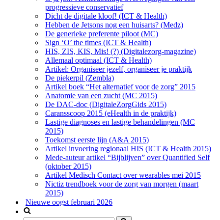
progressieve conservatief
Dicht de digitale kloof! (ICT & Health)
Hebben de Jetsons nog een huisarts? (Medz)
De generieke preferente piloot (MC)
Sign ‘O’ the times (ICT & Health)
HIS, ZIS, KIS, Mis! (?) (Digitalezorg-magazine)
Allemaal optimaal (ICT & Health)
Artikel: Organiseer jezelf, organiseer je praktijk
De piekerpil (Zembla)
Artikel boek “Het alternatief voor de zorg” 2015
Anatomie van een zucht (MC 2015)
De DAC-doc (DigitaleZorgGids 2015)
Caransscoop 2015 (eHealth in de praktijk)
Lastige diagnoses en lastige behandelingen (MC
2015)
Toekomst eerste lijn (A&A 2015)
Artikel invoering regionaal HIS (ICT & Health 2015)
Mede-auteur artikel “Bijblijven” over Quantified Self
(oktober 2015)
Artikel Medisch Contact over wearables mei 2015
Nictiz trendboek voor de zorg van morgen (maart
2015)
Nieuwe oogst februari 2026
Zoek