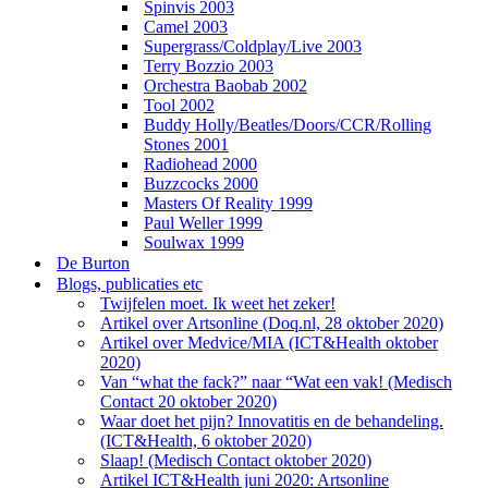
Spinvis 2003
Camel 2003
Supergrass/Coldplay/Live 2003
Terry Bozzio 2003
Orchestra Baobab 2002
Tool 2002
Buddy Holly/Beatles/Doors/CCR/Rolling
Stones 2001
Radiohead 2000
Buzzcocks 2000
Masters Of Reality 1999
Paul Weller 1999
Soulwax 1999
De Burton
Blogs, publicaties etc
Twijfelen moet. Ik weet het zeker!
Artikel over Artsonline (Doq.nl, 28 oktober 2020)
Artikel over Medvice/MIA (ICT&Health oktober
2020)
Van “what the fack?” naar “Wat een vak! (Medisch
Contact 20 oktober 2020)
Waar doet het pijn? Innovatitis en de behandeling.
(ICT&Health, 6 oktober 2020)
Slaap! (Medisch Contact oktober 2020)
Artikel ICT&Health juni 2020: Artsonline