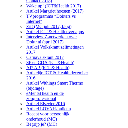
Contact 2018)
Wake up! (ICT&Health 2017)
Artikel Margriet hoesten (2017)
TVprogramma “Dokters vs
Internet”
Zit! (MC juli 2017, blog)
Artikel ICT & Health over apps
Interview Z-netwerken over
Doktr.nl (april 2017)
Artikel Volkskrant zelfmetingen
2017
Carnavalskrant 2017
SP en CDA (ICT&Health)
Af? Af! (ICT & Health)
Artikeltje ICT & Health december
2016
Artikel Withings Smart Thermo
(bijdrage)
eMental health en de
zorgprofessional
Artikel Elsevier 2016
Artikel LOVAH-bulletin
Recept voor persoonlijk
onderhoud (MC)
Begrijp je? (MC)