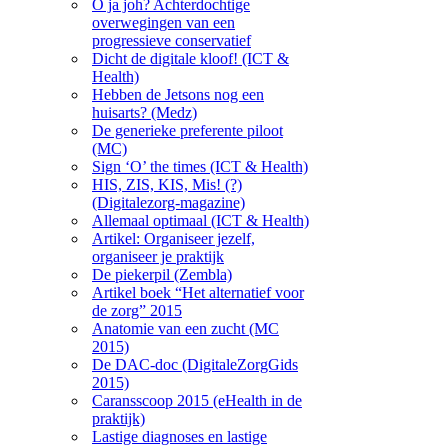
O ja joh? Achterdochtige
overwegingen van een
progressieve conservatief
Dicht de digitale kloof! (ICT &
Health)
Hebben de Jetsons nog een
huisarts? (Medz)
De generieke preferente piloot
(MC)
Sign ‘O’ the times (ICT & Health)
HIS, ZIS, KIS, Mis! (?)
(Digitalezorg-magazine)
Allemaal optimaal (ICT & Health)
Artikel: Organiseer jezelf,
organiseer je praktijk
De piekerpil (Zembla)
Artikel boek “Het alternatief voor
de zorg” 2015
Anatomie van een zucht (MC
2015)
De DAC-doc (DigitaleZorgGids
2015)
Caransscoop 2015 (eHealth in de
praktijk)
Lastige diagnoses en lastige