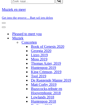
naar...
Muziek en meer
Get into the groove.... Bart wil iets delen
Navigatie
Menu
Navigatie
Menu
Pleased to meet you
Muziek
Concerten
Book of Genesis 2020
Georgia 2020
Lizzo 2019
Moss 2019
Thomas Azier, 2019
Huntenpop 2019
King Crimson, 2019
Tool 2019
De Raggende Manne 2019
Matt Corby 2019
Buzzcocks-tribute en
Hooverphonic 2018
Lowlands 2018
Huntenpop 2018