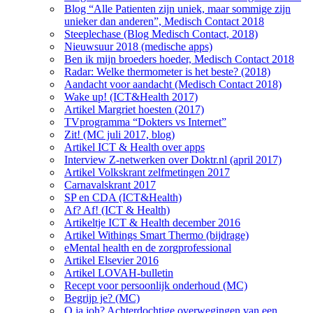
Blog “Alle Patienten zijn uniek, maar sommige zijn
unieker dan anderen”, Medisch Contact 2018
Steeplechase (Blog Medisch Contact, 2018)
Nieuwsuur 2018 (medische apps)
Ben ik mijn broeders hoeder, Medisch Contact 2018
Radar: Welke thermometer is het beste? (2018)
Aandacht voor aandacht (Medisch Contact 2018)
Wake up! (ICT&Health 2017)
Artikel Margriet hoesten (2017)
TVprogramma “Dokters vs Internet”
Zit! (MC juli 2017, blog)
Artikel ICT & Health over apps
Interview Z-netwerken over Doktr.nl (april 2017)
Artikel Volkskrant zelfmetingen 2017
Carnavalskrant 2017
SP en CDA (ICT&Health)
Af? Af! (ICT & Health)
Artikeltje ICT & Health december 2016
Artikel Withings Smart Thermo (bijdrage)
eMental health en de zorgprofessional
Artikel Elsevier 2016
Artikel LOVAH-bulletin
Recept voor persoonlijk onderhoud (MC)
Begrijp je? (MC)
O ja joh? Achterdochtige overwegingen van een