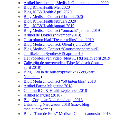
Artikel beeldbellen, Medisch Ondernemen mei 2020
Blog ICT&Health Mei 2020
Blog ICT&Health April 2020
Blog Medisch Contact februari 2020
Blog ICT&Health februari 2020
Blog ICT&Health januari 2019
Blog Medisch Contact “onmacht” januari 2019
Artikel de Dokter (november 2019)
Gastcolumn blad “De eerstelijns” mei 2019
Blog Medisch Contact: Okea! (juni 2019)
Blog Medisch Contact “Gootsteenonderhoud”
2 artikelen in SynthesHIS april 2019
Het voordeel van video (blog ICT&Health april 2019
Zalig zijn de onwetenden (Blog Medisch Contact,
april 2019)
Blog “Stil in de huisartspraktijk” (Zorgkaart
Nederland)
Blog Medisch Contact “50 tinten blijs” 2018
Artikel Farma Magazine 2018
Column ICT & Health september 2018
Artikel Margriet (2018)
Blog ZorgkaartNederland aug. 2018
Uitzending Nieuwsuur 2018 (n.a.v. blog
medicijntekorten)
Blog “Tour de Frats” Medisch Contact augustus 2018