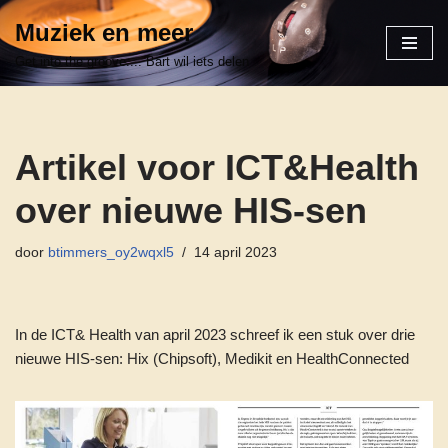
Muziek en meer
Ga
Get into the groove.... Bart wil iets delen
naar
de
inhoud
Artikel voor ICT&Health
over nieuwe HIS-sen
door
btimmers_oy2wqxl5
14 april 2023
In de ICT& Health van april 2023 schreef ik een stuk over drie
nieuwe HIS-sen: Hix (Chipsoft), Medikit en HealthConnected