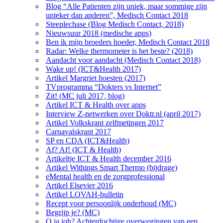
Blog “Alle Patienten zijn uniek, maar sommige zijn
unieker dan anderen”, Medisch Contact 2018
Steeplechase (Blog Medisch Contact, 2018)
Nieuwsuur 2018 (medische apps)
Ben ik mijn broeders hoeder, Medisch Contact 2018
Radar: Welke thermometer is het beste? (2018)
Aandacht voor aandacht (Medisch Contact 2018)
Wake up! (ICT&Health 2017)
Artikel Margriet hoesten (2017)
TVprogramma “Dokters vs Internet”
Zit! (MC juli 2017, blog)
Artikel ICT & Health over apps
Interview Z-netwerken over Doktr.nl (april 2017)
Artikel Volkskrant zelfmetingen 2017
Carnavalskrant 2017
SP en CDA (ICT&Health)
Af? Af! (ICT & Health)
Artikeltje ICT & Health december 2016
Artikel Withings Smart Thermo (bijdrage)
eMental health en de zorgprofessional
Artikel Elsevier 2016
Artikel LOVAH-bulletin
Recept voor persoonlijk onderhoud (MC)
Begrijp je? (MC)
O ja joh? Achterdochtige overwegingen van een