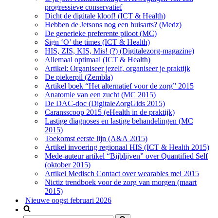
progressieve conservatief
Dicht de digitale kloof! (ICT & Health)
Hebben de Jetsons nog een huisarts? (Medz)
De generieke preferente piloot (MC)
Sign ‘O’ the times (ICT & Health)
HIS, ZIS, KIS, Mis! (?) (Digitalezorg-magazine)
Allemaal optimaal (ICT & Health)
Artikel: Organiseer jezelf, organiseer je praktijk
De piekerpil (Zembla)
Artikel boek “Het alternatief voor de zorg” 2015
Anatomie van een zucht (MC 2015)
De DAC-doc (DigitaleZorgGids 2015)
Caransscoop 2015 (eHealth in de praktijk)
Lastige diagnoses en lastige behandelingen (MC
2015)
Toekomst eerste lijn (A&A 2015)
Artikel invoering regionaal HIS (ICT & Health 2015)
Mede-auteur artikel “Bijblijven” over Quantified Self
(oktober 2015)
Artikel Medisch Contact over wearables mei 2015
Nictiz trendboek voor de zorg van morgen (maart
2015)
Nieuwe oogst februari 2026
Zoek