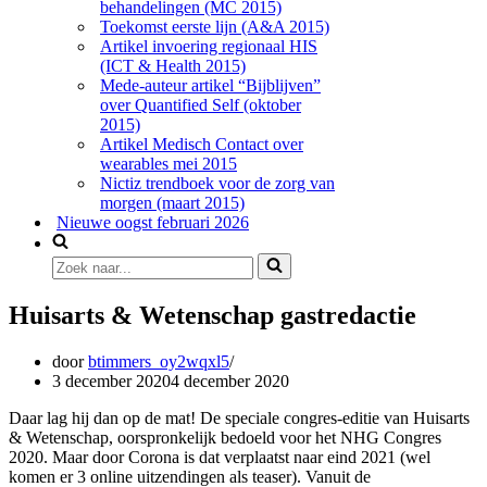
behandelingen (MC 2015)
Toekomst eerste lijn (A&A 2015)
Artikel invoering regionaal HIS
(ICT & Health 2015)
Mede-auteur artikel “Bijblijven”
over Quantified Self (oktober
2015)
Artikel Medisch Contact over
wearables mei 2015
Nictiz trendboek voor de zorg van
morgen (maart 2015)
Nieuwe oogst februari 2026
Zoek
naar...
Huisarts & Wetenschap gastredactie
door
btimmers_oy2wqxl5
3 december 2020
4 december 2020
Daar lag hij dan op de mat! De speciale congres-editie van Huisarts
& Wetenschap, oorspronkelijk bedoeld voor het NHG Congres
2020. Maar door Corona is dat verplaatst naar eind 2021 (wel
komen er 3 online uitzendingen als teaser). Vanuit de