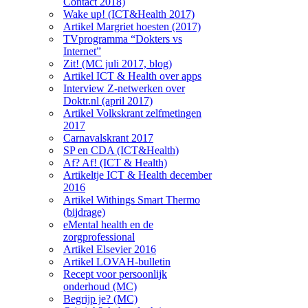
Contact 2018)
Wake up! (ICT&Health 2017)
Artikel Margriet hoesten (2017)
TVprogramma “Dokters vs
Internet”
Zit! (MC juli 2017, blog)
Artikel ICT & Health over apps
Interview Z-netwerken over
Doktr.nl (april 2017)
Artikel Volkskrant zelfmetingen
2017
Carnavalskrant 2017
SP en CDA (ICT&Health)
Af? Af! (ICT & Health)
Artikeltje ICT & Health december
2016
Artikel Withings Smart Thermo
(bijdrage)
eMental health en de
zorgprofessional
Artikel Elsevier 2016
Artikel LOVAH-bulletin
Recept voor persoonlijk
onderhoud (MC)
Begrijp je? (MC)