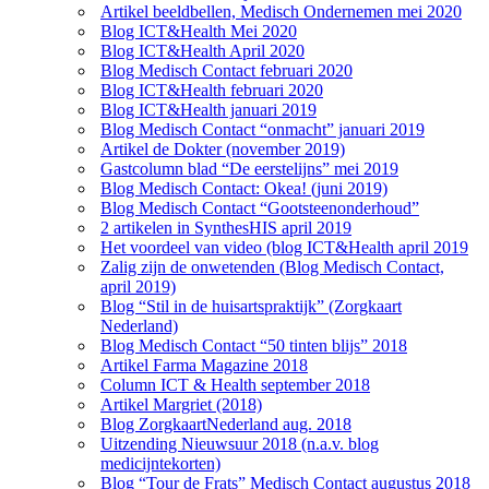
Artikel beeldbellen, Medisch Ondernemen mei 2020
Blog ICT&Health Mei 2020
Blog ICT&Health April 2020
Blog Medisch Contact februari 2020
Blog ICT&Health februari 2020
Blog ICT&Health januari 2019
Blog Medisch Contact “onmacht” januari 2019
Artikel de Dokter (november 2019)
Gastcolumn blad “De eerstelijns” mei 2019
Blog Medisch Contact: Okea! (juni 2019)
Blog Medisch Contact “Gootsteenonderhoud”
2 artikelen in SynthesHIS april 2019
Het voordeel van video (blog ICT&Health april 2019
Zalig zijn de onwetenden (Blog Medisch Contact,
april 2019)
Blog “Stil in de huisartspraktijk” (Zorgkaart
Nederland)
Blog Medisch Contact “50 tinten blijs” 2018
Artikel Farma Magazine 2018
Column ICT & Health september 2018
Artikel Margriet (2018)
Blog ZorgkaartNederland aug. 2018
Uitzending Nieuwsuur 2018 (n.a.v. blog
medicijntekorten)
Blog “Tour de Frats” Medisch Contact augustus 2018