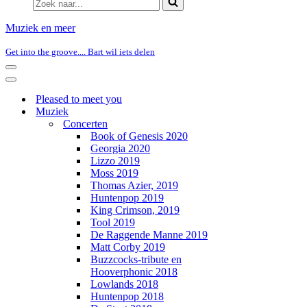
naar...
Muziek en meer
Get into the groove.... Bart wil iets delen
Navigatie
Menu
Navigatie
Menu
Pleased to meet you
Muziek
Concerten
Book of Genesis 2020
Georgia 2020
Lizzo 2019
Moss 2019
Thomas Azier, 2019
Huntenpop 2019
King Crimson, 2019
Tool 2019
De Raggende Manne 2019
Matt Corby 2019
Buzzcocks-tribute en
Hooverphonic 2018
Lowlands 2018
Huntenpop 2018