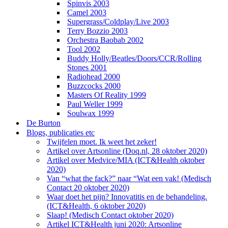
Spinvis 2003
Camel 2003
Supergrass/Coldplay/Live 2003
Terry Bozzio 2003
Orchestra Baobab 2002
Tool 2002
Buddy Holly/Beatles/Doors/CCR/Rolling
Stones 2001
Radiohead 2000
Buzzcocks 2000
Masters Of Reality 1999
Paul Weller 1999
Soulwax 1999
De Burton
Blogs, publicaties etc
Twijfelen moet. Ik weet het zeker!
Artikel over Artsonline (Doq.nl, 28 oktober 2020)
Artikel over Medvice/MIA (ICT&Health oktober
2020)
Van “what the fack?” naar “Wat een vak! (Medisch
Contact 20 oktober 2020)
Waar doet het pijn? Innovatitis en de behandeling.
(ICT&Health, 6 oktober 2020)
Slaap! (Medisch Contact oktober 2020)
Artikel ICT&Health juni 2020: Artsonline