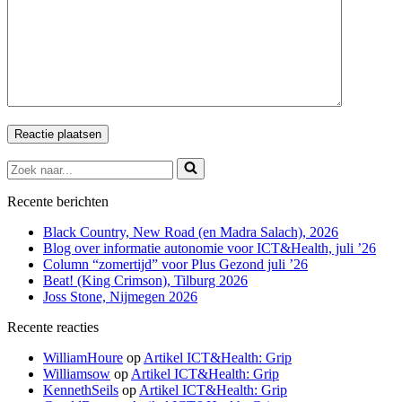
Zoek
naar...
Recente berichten
Black Country, New Road (en Madra Salach), 2026
Blog over informatie autonomie voor ICT&Health, juli ’26
Column “zomertijd” voor Plus Gezond juli ’26
Beat! (King Crimson), Tilburg 2026
Joss Stone, Nijmegen 2026
Recente reacties
WilliamHoure
op
Artikel ICT&Health: Grip
Williamsow
op
Artikel ICT&Health: Grip
KennethSeils
op
Artikel ICT&Health: Grip