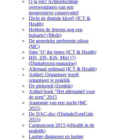
O ja joh? Achterdochtige
overwegingen van een
progressieve conservatief
Dicht de digitale kloof! (ICT &
Health)
Hebben de Jetsons nog een
huisarts? (Medz)
De generieke preferente piloot
(MC)
Sign ‘O’ the times (ICT & Health)
HIS, ZIS, KIS, Mis! (?)
(Digitalezorg-magazine)
Allemaal optimaal (ICT & Health)
Artikel: Organiseer jezelf,
organiseer je praktijk
De piekerpil (Zembla)
Artikel boek “Het alternatief voor
de zorg” 2015
Anatomie van een zucht (MC
2015)
De DAC-doc (DigitaleZorgGids
2015)
Caransscoop 2015 (eHealth in de
praktijk)
Lastige diagnoses en lastige