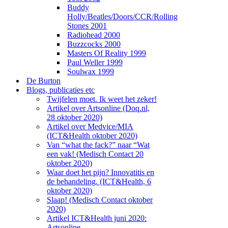
Buddy
Holly/Beatles/Doors/CCR/Rolling
Stones 2001
Radiohead 2000
Buzzcocks 2000
Masters Of Reality 1999
Paul Weller 1999
Soulwax 1999
De Burton
Blogs, publicaties etc
Twijfelen moet. Ik weet het zeker!
Artikel over Artsonline (Doq.nl,
28 oktober 2020)
Artikel over Medvice/MIA
(ICT&Health oktober 2020)
Van “what the fack?” naar “Wat
een vak! (Medisch Contact 20
oktober 2020)
Waar doet het pijn? Innovatitis en
de behandeling. (ICT&Health, 6
oktober 2020)
Slaap! (Medisch Contact oktober
2020)
Artikel ICT&Health juni 2020:
Artsonline