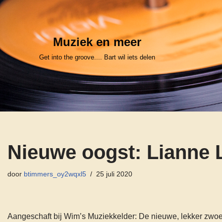
Ga
Muziek en meer
naar
de
Get into the groove.... Bart wil iets delen
inhoud
Nieuwe oogst: Lianne 
door
btimmers_oy2wqxl5
25 juli 2020
Aangeschaft bij Wim’s Muziekkelder: De nieuwe, lekker zwoel