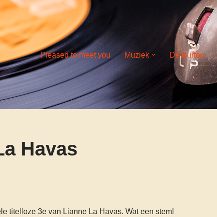
Pleased to meet you
Muziek
De Burton
La Havas
e titelloze 3e van Lianne La Havas. Wat een stem!